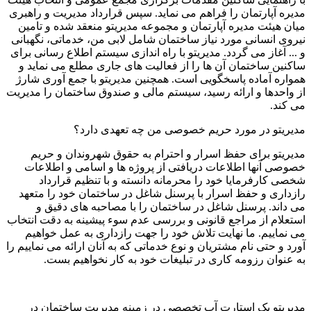
مدیره آپارتمان را فراهم می نماید. سپس قرارداد مدیریت و راهبری
میان هیئت مدیره آپارتمان و مجموعه مدیریتو منعقد شده و تامین
نیروی انسانی مورد نیاز ساختمان شامل لابی من، خدماتی، نگهبانی
و ... آغاز می گردد. مدیریتو با راه اندازی سیستم اطلاع رسانی برای
ساکنین ساختمان آن ها را از فعالیت های جاری مطلع می نماید و
همواره آماده پاسخگویی است. همچنین مدیریتو با جمع آوری شارژ
از واحدها و ارائه رسید، سیستم مالی و صندوق ساختمان را مدیریت
می کند.
مدیریتو در مورد حریم خصوصی من چه تعهدی دارد؟
مدیریتو برای حفظ اسرار و احترام به حقوق شهروندان و حریم
خصوصی آنها اطلاعات دریافتی از پروژه ها و اسامی و اطلاعات
شخصی کارفرمایا خود را محرمانه دانسته و با تنظیم قرارداد
رازداری و حفظ اسرار با پرسنل شاغل در ساختمان خود را متعهد
می داند. پرسنل شاغل در ساختمان را با مصاحبه های دقیق و
استعلام از مراجع قانونی و بررسی عدم سوء پیشینه به دقت انتخاب
می نماییم. ما نهایت تلاش خود را جهت رازداری به عمل خواهیم
آورد و حتی نام مشتریان و نوع خدماتی که به آنان ارائه می نماییم را
به عنوان رزومه کاری در تبلیغات خود به کار نخواهیم بست.
مدیریتو یک استارت آپ تخصصی در زمینه مدیریت ساختمان در