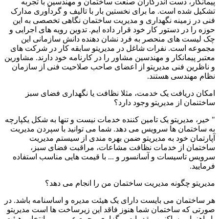
پیمانکار، دست اندرکاران صنعت ساختمان و مهندسین با تجربه
تشکیل شده است. ما برای نخستین بار با تالیف و گردآوری مدارک
فنی در زمینه نگهداری و مدیریت ساختمان نگاهی تخصصی به این
حوزه را در دستور کار خود قرار داده ایم. تدوین رویه های اجرایی و
چک لیست های منحصر به فرد نشان دهنده دانش سازمانی این
مجموعه است. نفرات شاغل در مدیریتو سابقه کار در شرکت های
معتبر پیمانکار و مهندسین مشاور را در کارنامه خود دارند. مشاورین
و ناظرین فنی مدیریتو از اعضای صاحب صلاحیت فنی از سازمان
نظام مهندسی هستند.
امکان دریافت یک خدمت، مثلا نظافت یا نگهداری فضای سبز
ساختنمان از مدیریتو وجود دارد؟
" خیر، مدیریتو یک تامین کننده خدمات نیست و تنها به شکل یکپارچه
به ساختمان ها سرویس می دهد. شما می توانید با سپردن مدیریت
آپارتمان خود به مدیریتو ضمن بهره مندی از سیستم مدیریت
ساختمان از خدمات نظافت مشاعات، مراقبت فضای سبز،
سرویس تاسیسات و آسانسور و ... با قیمت هایی مناسب استفاده
فرمایید.
مدیریتو چگونه مدیریت ساختمان من را انجام می دهد؟
هر ساختمان می بایست دارای یک هیئت مدیره و اساسنامه باشد. در
صورتی که ساختمان شما هنوز فاقد این زیرساخت ها است مدیریتو
با راهنمایی ساکنین مقدمات برگزاری مجمع عمومی و انتخاب هیئت