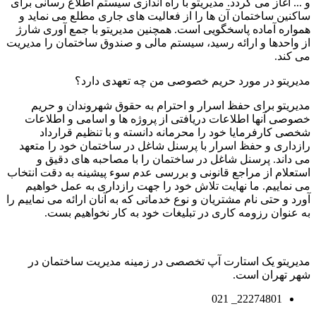
و ... آغاز می گردد. مدیریتو با راه اندازی سیستم اطلاع رسانی برای
ساکنین ساختمان آن ها را از فعالیت های جاری مطلع می نماید و
همواره آماده پاسخگویی است. همچنین مدیریتو با جمع آوری شارژ
از واحدها و ارائه رسید، سیستم مالی و صندوق ساختمان را مدیریت
می کند.
مدیریتو در مورد حریم خصوصی من چه تعهدی دارد؟
مدیریتو برای حفظ اسرار و احترام به حقوق شهروندان و حریم
خصوصی آنها اطلاعات دریافتی از پروژه ها و اسامی و اطلاعات
شخصی کارفرمایا خود را محرمانه دانسته و با تنظیم قرارداد
رازداری و حفظ اسرار با پرسنل شاغل در ساختمان خود را متعهد
می داند. پرسنل شاغل در ساختمان را با مصاحبه های دقیق و
استعلام از مراجع قانونی و بررسی عدم سوء پیشینه به دقت انتخاب
می نماییم. ما نهایت تلاش خود را جهت رازداری به عمل خواهیم
آورد و حتی نام مشتریان و نوع خدماتی که به آنان ارائه می نماییم را
به عنوان رزومه کاری در تبلیغات خود به کار نخواهیم بست.
مدیریتو یک استارت آپ تخصصی در زمینه مدیریت ساختمان در
شهر تهران است.
22274801_ 021